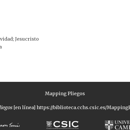
ividad; Jesucristo
a
Mapping Pliegos
iegos
[en línea] https://biblioteca.cchs.csic.es/MappingP