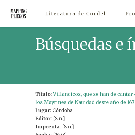
Literatura de Cordel
Pr
Búsquedas e í
Título
:
Villancicos, que se han de cantar 
los Maytines de Nauidad deste año de 167
Lugar
: Córdoba
Editor
: [S.n.]
Imprenta
: [S.n.]
Fecha
: [1673]