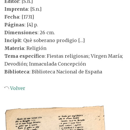
Editor
: [S.n.]
Imprenta
: [S.n.]
Fecha
: [1731]
Páginas
: [4] p.
Dimensiones
: 26 cm.
Incipit
: Què soberano prodigio […]
Materia
: Religión
Tema específico
: Fiestas religiosas; Virgen María;
Devodión; Inmaculada Concepción
Biblioteca
: Biblioteca Nacional de España
Volver