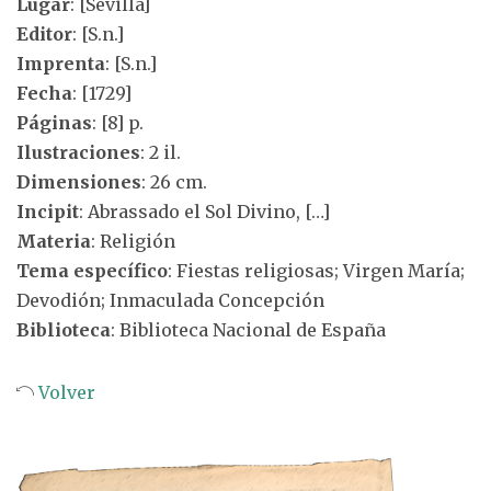
Lugar
: [Sevilla]
Editor
: [S.n.]
Imprenta
: [S.n.]
Fecha
: [1729]
Páginas
: [8] p.
Ilustraciones
: 2 il.
Dimensiones
: 26 cm.
Incipit
: Abrassado el Sol Divino, […]
Materia
: Religión
Tema específico
: Fiestas religiosas; Virgen María;
Devodión; Inmaculada Concepción
Biblioteca
: Biblioteca Nacional de España
Volver