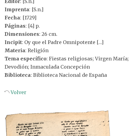
Editor
: [S.n.]
Imprenta
: [S.n.]
Fecha
: [1729]
Páginas
: [4] p.
Dimensiones
: 26 cm.
Incipit
: Oy que el Padre Omnipotente […]
Materia
: Religión
Tema específico
: Fiestas religiosas; Virgen María;
Devodión; Inmaculada Concepción
Biblioteca
: Biblioteca Nacional de España
Volver