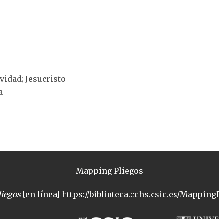
ividad; Jesucristo
a
Mapping Pliegos
iegos
[en línea] https://biblioteca.cchs.csic.es/MappingP