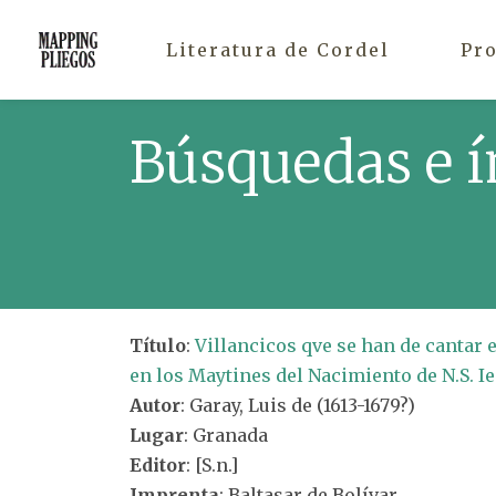
Literatura de Cordel
Pr
Búsquedas e í
Título
:
Villancicos qve se han de cantar 
en los Maytines del Nacimiento de N.S. Ie
Autor
: Garay, Luis de (1613-1679?)
Lugar
: Granada
Editor
: [S.n.]
Imprenta
: Baltasar de Bolívar