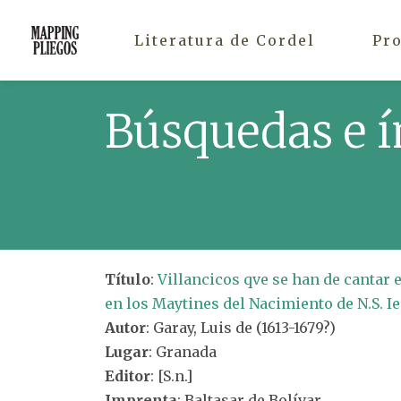
Literatura de Cordel
Pr
Búsquedas e í
Título
:
Villancicos qve se han de cantar 
en los Maytines del Nacimiento de N.S. Ie
Autor
: Garay, Luis de (1613-1679?)
Lugar
: Granada
Editor
: [S.n.]
Imprenta
: Baltasar de Bolívar