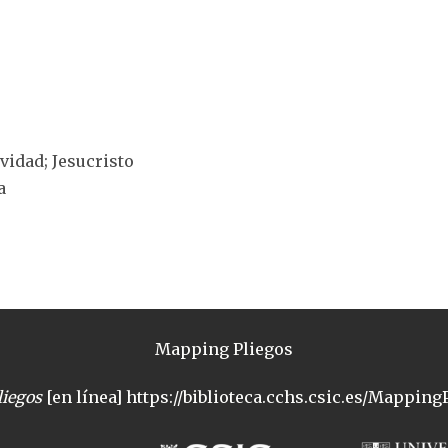
ividad; Jesucristo
a
Mapping Pliegos
iegos
[en línea] https://biblioteca.cchs.csic.es/MappingP