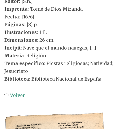
Editor
: [S.n.]
Imprenta
: Tomé de Dios Miranda
Fecha
: [1676]
Páginas
: [8] p.
Ilustraciones
: 1 il.
Dimensiones
: 26 cm.
Incipit
: Nave que el mundo nauegas, […]
Materia
: Religión
Tema específico
: Fiestas religiosas; Natividad;
Jesucristo
Biblioteca
: Biblioteca Nacional de España
Volver