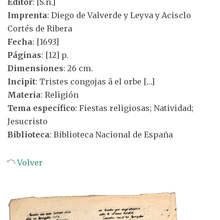
Editor
: [S.n.]
Imprenta
: Diego de Valverde y Leyva y Acisclo
Cortés de Ribera
Fecha
: [1693]
Páginas
: [12] p.
Dimensiones
: 26 cm.
Incipit
: Tristes congojas â el orbe […]
Materia
: Religión
Tema específico
: Fiestas religiosas; Natividad;
Jesucristo
Biblioteca
: Biblioteca Nacional de España
Volver