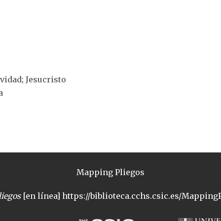
ividad; Jesucristo
a
Mapping Pliegos
iegos
[en línea] https://biblioteca.cchs.csic.es/MappingP