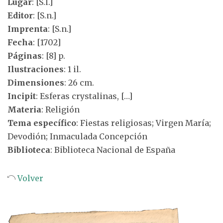
Lugar
: [S.l.]
Editor
: [S.n.]
Imprenta
: [S.n.]
Fecha
: [1702]
Páginas
: [8] p.
Ilustraciones
: 1 il.
Dimensiones
: 26 cm.
Incipit
: Esferas crystalinas, […]
Materia
: Religión
Tema específico
: Fiestas religiosas; Virgen María;
Devodión; Inmaculada Concepción
Biblioteca
: Biblioteca Nacional de España
Volver