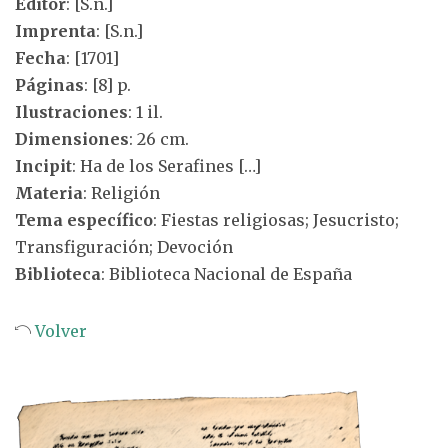
Editor
: [S.n.]
Imprenta
: [S.n.]
Fecha
: [1701]
Páginas
: [8] p.
Ilustraciones
: 1 il.
Dimensiones
: 26 cm.
Incipit
: Ha de los Serafines […]
Materia
: Religión
Tema específico
: Fiestas religiosas; Jesucristo;
Transfiguración; Devoción
Biblioteca
: Biblioteca Nacional de España
Volver