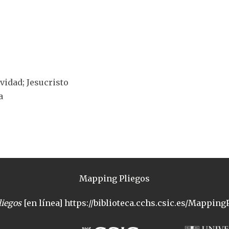
ividad; Jesucristo
a
Mapping Pliegos
iegos
[en línea] https://biblioteca.cchs.csic.es/MappingP