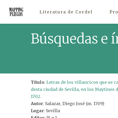
Literatura de Cordel
Pr
Búsquedas e í
Título
:
Letras de los villancicos que se c
desta ciudad de Sevilla, en los Maytines 
1702.
Autor
: Salazar, Diego José (m. 1709)
Lugar
: Sevilla
Editor
: [S.n.]