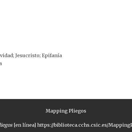
ividad; Jesucristo; Epifanía
a
Mapping Pliegos
iegos
[en línea] https://biblioteca.cchs.csic.es/MappingP