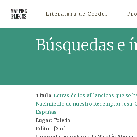
Literatura de Cordel
Pr
Búsquedas e í
Título
:
Letras de los villancicos que se 
Nacimiento de nuestro Redemptor Jesu-Ch
Españas.
Lugar
: Toledo
Editor
: [S.n.]
Imprenta
: Herederos de Nicolás Alman