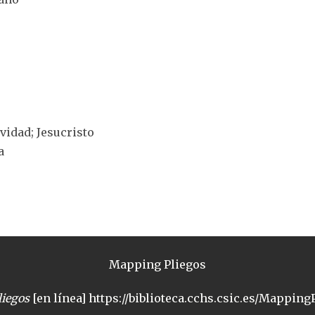
ividad; Jesucristo
a
Mapping Pliegos
iegos
[en línea] https://biblioteca.cchs.csic.es/MappingP