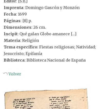
Editor
: [S.n.]
Imprenta
: Domingo Gascón y Monzón
Fecha
: 1699
Páginas
: [8] p.
Dimensiones
: 26 cm.
Incipit
: Qué galan Globo amanece […]
Materia
: Religión
Tema específico
: Fiestas religiosas; Natividad;
Jesucristo; Epifanía
Biblioteca
: Biblioteca Nacional de España
Volver