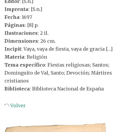
Editor
: [S.n.]
Imprenta
: [S.n.]
Fecha
: 1697
Páginas
: [8] p.
Ilustraciones
: 2 il.
Dimensiones
: 26 cm.
Incipit
: Vaya, vaya de fiesta, vaya de gracia […]
Materia
: Religión
Tema específico
: Fiestas religiosas; Santos;
Dominguito de Val, Santo; Devoción; Mártires
cristianos
Biblioteca
: Biblioteca Nacional de España
Volver