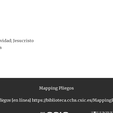
ividad; Jesucristo
a
Mapping Pliegos
iegos
[en línea] https://biblioteca.cchs.csic.es/MappingP