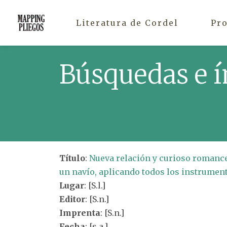
Literatura de Cordel
Pr
Búsquedas e í
Título
:
Nueva relación y curioso romance
un navío, aplicando todos los instrument
Lugar
: [S.l.]
Editor
: [S.n.]
Imprenta
: [S.n.]
Fecha
: [s.a.]