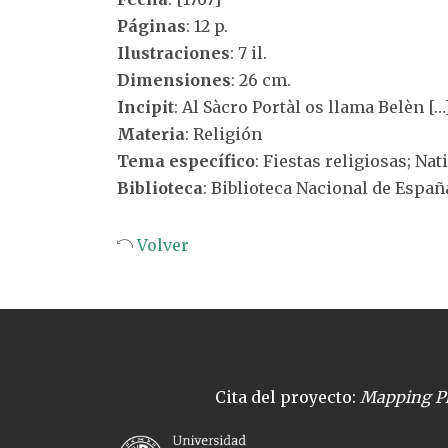
Páginas
: 12 p.
Ilustraciones
: 7 il.
Dimensiones
: 26 cm.
Incipit
: Al Sàcro Portàl os llama Belèn […
Materia
: Religión
Tema específico
: Fiestas religiosas; Nat
Biblioteca
: Biblioteca Nacional de Españ
Volver
Cita del proyecto:
Mapping Pl