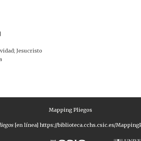
]
ividad; Jesucristo
a
Mapping Pliegos
iegos
[en línea] https://biblioteca.cchs.csic.es/MappingP