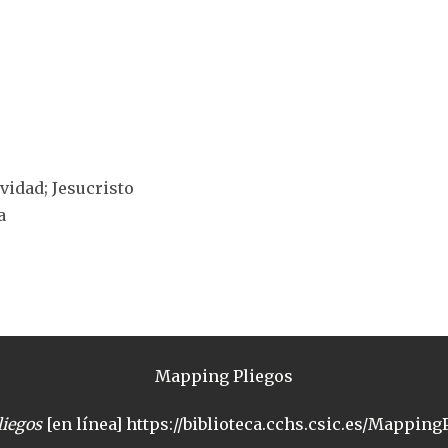
ividad; Jesucristo
a
Mapping Pliegos
iegos
[en línea] https://biblioteca.cchs.csic.es/MappingP