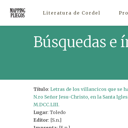
Literatura de Cordel
Pr
Búsquedas e í
Título
:
Letras de los villancicos que se 
N.ro Señor Jesu-Christo, en la Santa Igle
M.DCC.LIII.
Lugar
: Toledo
Editor
: [S.n.]
Imprenta
: [S.n.]