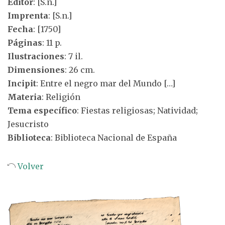
Editor
: [S.n.]
Imprenta
: [S.n.]
Fecha
: [1750]
Páginas
: 11 p.
Ilustraciones
: 7 il.
Dimensiones
: 26 cm.
Incipit
: Entre el negro mar del Mundo […]
Materia
: Religión
Tema específico
: Fiestas religiosas; Natividad;
Jesucristo
Biblioteca
: Biblioteca Nacional de España
Volver