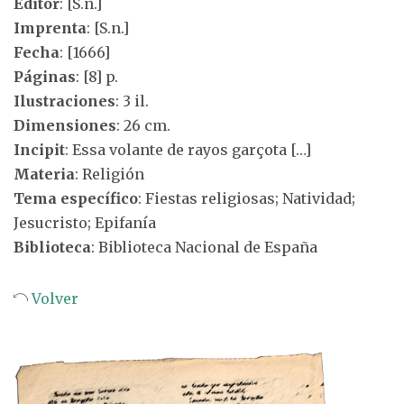
Editor
: [S.n.]
Imprenta
: [S.n.]
Fecha
: [1666]
Páginas
: [8] p.
Ilustraciones
: 3 il.
Dimensiones
: 26 cm.
Incipit
: Essa volante de rayos garçota […]
Materia
: Religión
Tema específico
: Fiestas religiosas; Natividad;
Jesucristo; Epifanía
Biblioteca
: Biblioteca Nacional de España
Volver