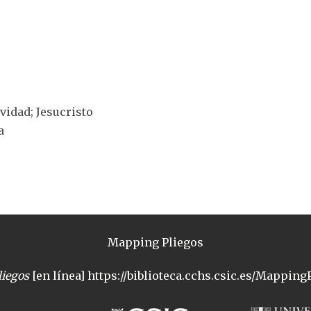
ividad; Jesucristo
a
Mapping Pliegos
iegos
[en línea] https://biblioteca.cchs.csic.es/MappingP