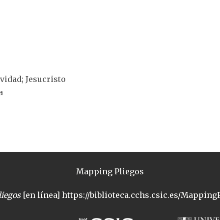
ividad; Jesucristo
a
Mapping Pliegos
iegos
[en línea] https://biblioteca.cchs.csic.es/MappingP