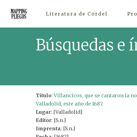
Literatura de Cordel
Pr
Búsquedas e í
Título
:
Villancicos, que se cantaron la no
Valladolid, este año de 1687.
Lugar
: [Valladolid]
Editor
: [S.n.]
Imprenta
: [S.n.]
Fecha
: [1687]