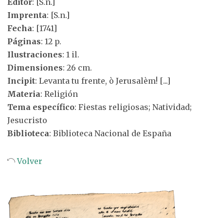
Editor
: [S.n.]
Imprenta
: [S.n.]
Fecha
: [1741]
Páginas
: 12 p.
Ilustraciones
: 1 il.
Dimensiones
: 26 cm.
Incipit
: Levanta tu frente, ò Jerusalèm! [...]
Materia
: Religión
Tema específico
: Fiestas religiosas; Natividad;
Jesucristo
Biblioteca
: Biblioteca Nacional de España
Volver