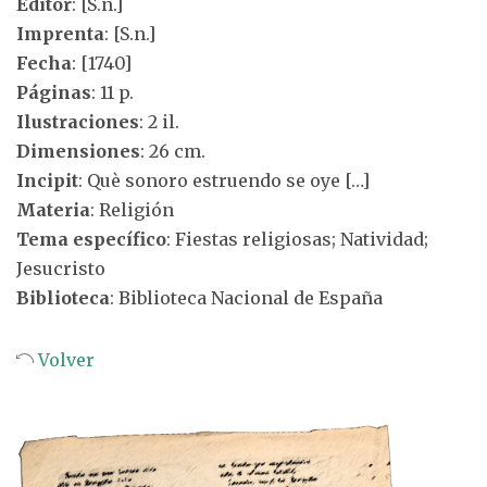
Editor
: [S.n.]
Imprenta
: [S.n.]
Fecha
: [1740]
Páginas
: 11 p.
Ilustraciones
: 2 il.
Dimensiones
: 26 cm.
Incipit
: Què sonoro estruendo se oye […]
Materia
: Religión
Tema específico
: Fiestas religiosas; Natividad;
Jesucristo
Biblioteca
: Biblioteca Nacional de España
Volver