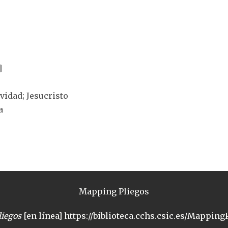
]
ividad; Jesucristo
a
Mapping Pliegos
iegos
[en línea] https://biblioteca.cchs.csic.es/MappingP