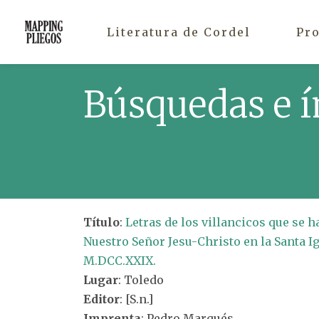
Literatura de Cordel
Pr
Búsquedas e í
Título
:
Letras de los villancicos que se 
Nuestro Señor Jesu-Christo en la Santa I
M.DCC.XXIX.
Lugar
: Toledo
Editor
: [S.n.]
Imprenta
: Pedro Marqués