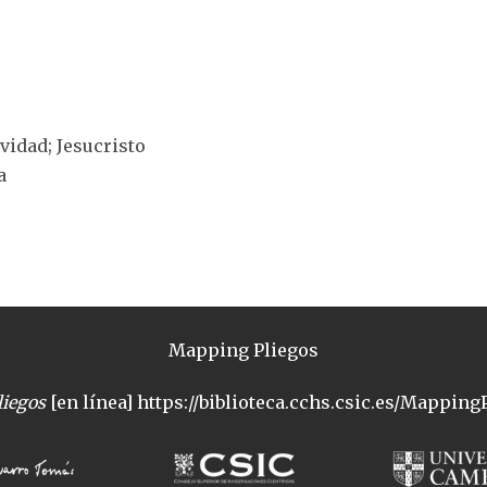
ividad; Jesucristo
a
Mapping Pliegos
iegos
[en línea] https://biblioteca.cchs.csic.es/MappingP