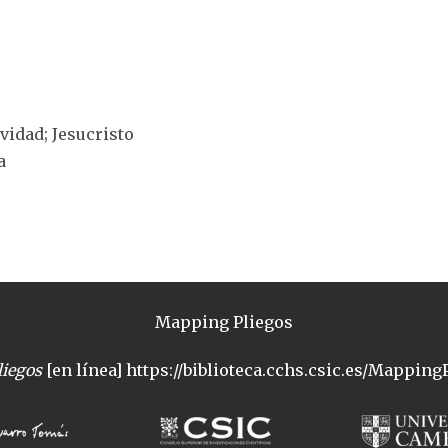
ividad; Jesucristo
a
Mapping Pliegos
iegos
[en línea] https://biblioteca.cchs.csic.es/MappingP