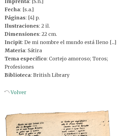
Imprenta
: [S.n.]
Fecha
: [s.a.]
Páginas
: [4] p.
Ilustraciones
: 2 il.
Dimensiones
: 22 cm.
Incipit
: De mi nombre el mundo está lleno [...]
Materia
: Sátira
Tema específico
: Cortejo amoroso; Toros;
Profesiones
Biblioteca
: British Library
Volver