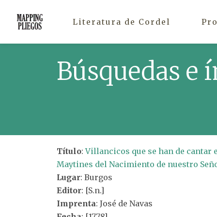
Literatura de Cordel
Pr
Búsquedas e í
Título
:
Villancicos que se han de cantar 
Maytines del Nacimiento de nuestro Señor
Lugar
: Burgos
Editor
: [S.n.]
Imprenta
: José de Navas
Fecha
: [1778]