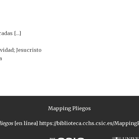
radas […]
ividad; Jesucristo
a
Mapping Pliegos
iegos
[en línea] https://biblioteca.cchs.csic.es/MappingP