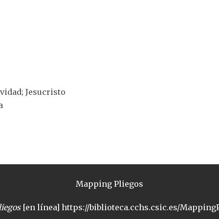
ividad; Jesucristo
a
Mapping Pliegos
iegos
[en línea] https://biblioteca.cchs.csic.es/MappingP