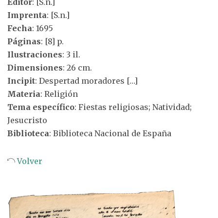
Editor
: [S.n.]
Imprenta
: [S.n.]
Fecha
: 1695
Páginas
: [8] p.
Ilustraciones
: 3 il.
Dimensiones
: 26 cm.
Incipit
: Despertad moradores […]
Materia
: Religión
Tema específico
: Fiestas religiosas; Natividad;
Jesucristo
Biblioteca
: Biblioteca Nacional de España
Volver