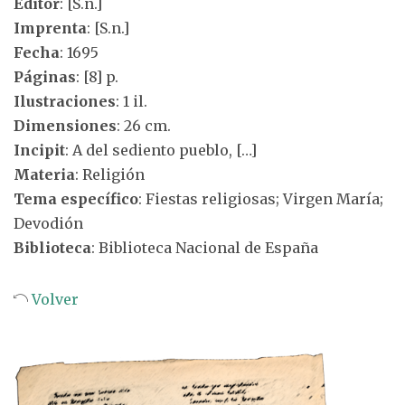
Editor
: [S.n.]
Imprenta
: [S.n.]
Fecha
: 1695
Páginas
: [8] p.
Ilustraciones
: 1 il.
Dimensiones
: 26 cm.
Incipit
: A del sediento pueblo, […]
Materia
: Religión
Tema específico
: Fiestas religiosas; Virgen María;
Devodión
Biblioteca
: Biblioteca Nacional de España
Volver