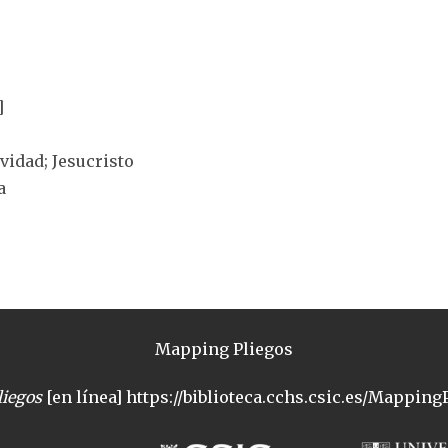
]
ividad; Jesucristo
a
Mapping Pliegos
iegos
[en línea] https://biblioteca.cchs.csic.es/MappingP