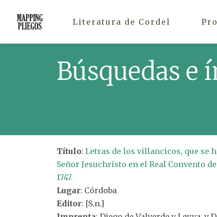
Literatura de Cordel
Pr
Búsquedas e í
Título
:
Letras de los villancicos, que se
Señor Jesuchristo en el Real Convento de
1747.
Lugar
: Córdoba
Editor
: [S.n.]
Imprenta
: Diego de Valverde y Leyva, y