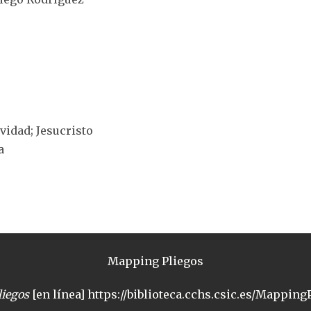
ividad; Jesucristo
a
Mapping Pliegos
iegos
[en línea] https://biblioteca.cchs.csic.es/MappingP