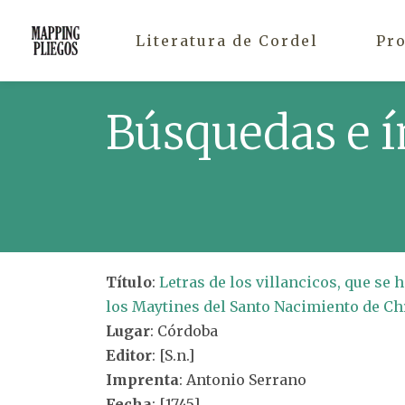
Literatura de Cordel
Pr
Búsquedas e í
Título
:
Letras de los villancicos, que se 
los Maytines del Santo Nacimiento de Chr
Lugar
: Córdoba
Editor
: [S.n.]
Imprenta
: Antonio Serrano
Fecha
: [1745]