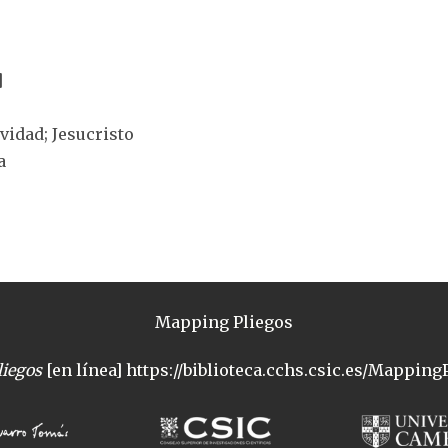
]
ividad; Jesucristo
a
Mapping Pliegos
iegos
[en línea] https://biblioteca.cchs.csic.es/MappingP