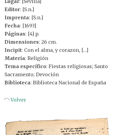
Lugar
: [Sevilla]
Editor
: [S.n.]
Imprenta
: [S.n.]
Fecha
: [1693]
Páginas
: [4] p.
Dimensiones
: 26 cm.
Incipit
: Con el alma, y corazon, […]
Materia
: Religión
Tema específico
: Fiestas religiosas; Santo
Sacramento; Devoción
Biblioteca
: Biblioteca Nacional de España
Volver