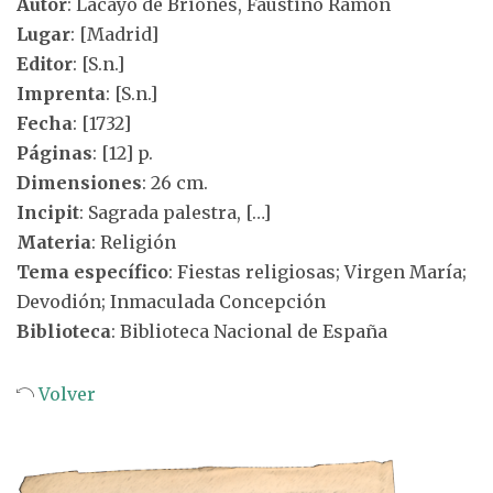
Autor
: Lacayo de Briones, Faustino Ramón
Lugar
: [Madrid]
Editor
: [S.n.]
Imprenta
: [S.n.]
Fecha
: [1732]
Páginas
: [12] p.
Dimensiones
: 26 cm.
Incipit
: Sagrada palestra, […]
Materia
: Religión
Tema específico
: Fiestas religiosas; Virgen María;
Devodión; Inmaculada Concepción
Biblioteca
: Biblioteca Nacional de España
Volver