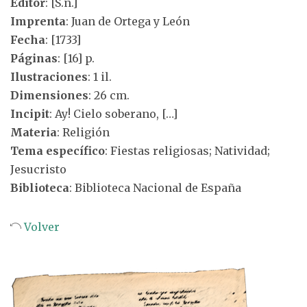
Editor
: [S.n.]
Imprenta
: Juan de Ortega y León
Fecha
: [1733]
Páginas
: [16] p.
Ilustraciones
: 1 il.
Dimensiones
: 26 cm.
Incipit
: Ay! Cielo soberano, […]
Materia
: Religión
Tema específico
: Fiestas religiosas; Natividad;
Jesucristo
Biblioteca
: Biblioteca Nacional de España
Volver