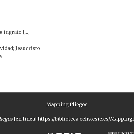
e ingrato […]
ividad; Jesucristo
a
Mapping Pliegos
iegos
[en línea] https://biblioteca.cchs.csic.es/MappingP