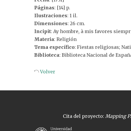
Páginas
: [14] p.
Ilustraciones
: 1 il.
Dimensiones
: 26 cm.
Incipit
: Ay hombre, à mis favores siempr
Materia
: Religión
Tema específico
: Fiestas religiosas; Nat
Biblioteca
: Biblioteca Nacional de Españ
Volver
Cita del proyecto:
Mapping Pl