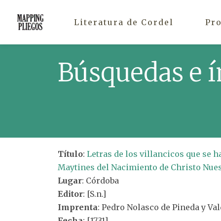
Literatura de Cordel
Pr
Búsquedas e í
Título
:
Letras de los villancicos que se h
Maytines del Nacimiento de Christo Nuest
Lugar
: Córdoba
Editor
: [S.n.]
Imprenta
: Pedro Nolasco de Pineda y V
Fecha
: [1731]