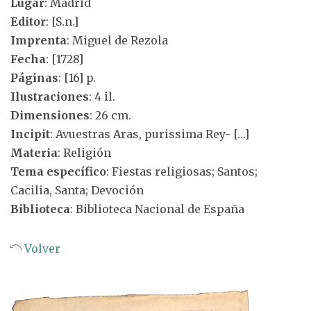
Lugar
: Madrid
Editor
: [S.n.]
Imprenta
: Miguel de Rezola
Fecha
: [1728]
Páginas
: [16] p.
Ilustraciones
: 4 il.
Dimensiones
: 26 cm.
Incipit
: Avuestras Aras, purissima Rey- […]
Materia
: Religión
Tema específico
: Fiestas religiosas; Santos;
Cacilia, Santa; Devoción
Biblioteca
: Biblioteca Nacional de España
Volver