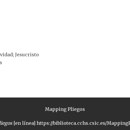
ividad; Jesucristo
a
Mapping Pliegos
iegos
[en línea] https://biblioteca.cchs.csic.es/MappingP