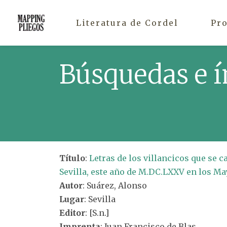
Literatura de Cordel
Pr
Búsquedas e í
Título
:
Letras de los villancicos que se c
Sevilla, este año de M.DC.LXXV en los Ma
Autor
: Suárez, Alonso
Lugar
: Sevilla
Editor
: [S.n.]
Imprenta
: Juan Francisco de Blas