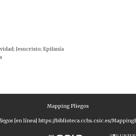
ividad; Jesucristo; Epifanía
a
Mapping Pliegos
iegos
[en línea] https://biblioteca.cchs.csic.es/MappingP