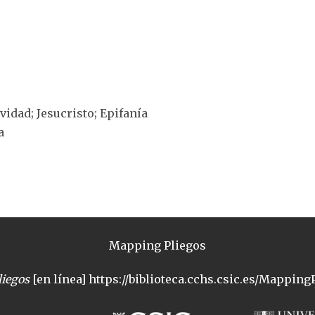
ividad; Jesucristo; Epifanía
a
Mapping Pliegos
iegos
[en línea] https://biblioteca.cchs.csic.es/MappingP