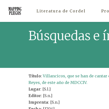
Literatura de Cordel
Pr
Búsquedas e í
Título
:
Villancicos, que se han de cantar 
Reyes, de este año de MDCCIV.
Lugar
: [S.l.]
Editor
: [S.n.]
Imprenta
: [S.n.]
Fecha
: [1704]