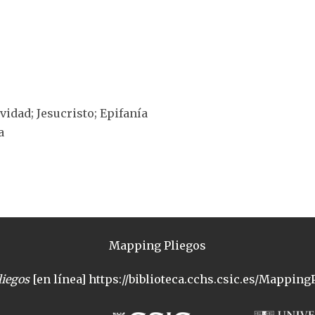
ividad; Jesucristo; Epifanía
a
Mapping Pliegos
iegos
[en línea] https://biblioteca.cchs.csic.es/MappingP