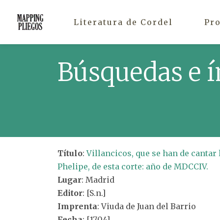
Literatura de Cordel
Pr
Búsquedas e í
Título
:
Villancicos, que se han de cantar
Phelipe, de esta corte: año de MDCCIV.
Lugar
: Madrid
Editor
: [S.n.]
Imprenta
: Viuda de Juan del Barrio
Fecha
: [1704]