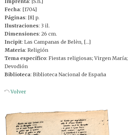
Imprenta
: [S.n.]
Fecha
: [1704]
Páginas
: [8] p.
Ilustraciones
: 3 il.
Dimensiones
: 26 cm.
Incipit
: Las Campanas de Belèn, […]
Materia
: Religión
Tema específico
: Fiestas religiosas; Virgen María;
Devodión
Biblioteca
: Biblioteca Nacional de España
Volver