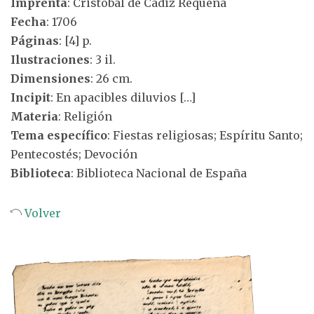
Imprenta
: Cristóbal de Cádiz Requena
Fecha
: 1706
Páginas
: [4] p.
Ilustraciones
: 3 il.
Dimensiones
: 26 cm.
Incipit
: En apacibles diluvios […]
Materia
: Religión
Tema específico
: Fiestas religiosas; Espíritu Santo;
Pentecostés; Devoción
Biblioteca
: Biblioteca Nacional de España
Volver