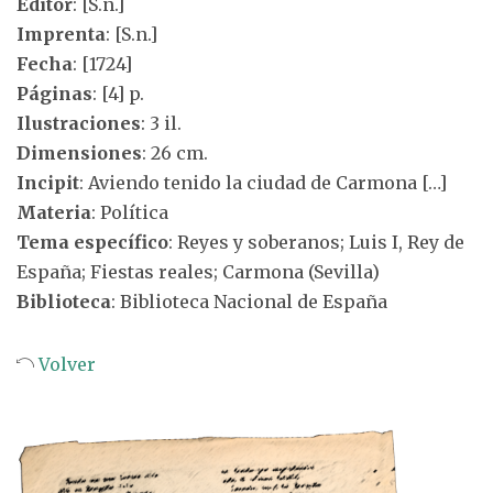
Editor
: [S.n.]
Imprenta
: [S.n.]
Fecha
: [1724]
Páginas
: [4] p.
Ilustraciones
: 3 il.
Dimensiones
: 26 cm.
Incipit
: Aviendo tenido la ciudad de Carmona […]
Materia
: Política
Tema específico
: Reyes y soberanos; Luis I, Rey de
España; Fiestas reales; Carmona (Sevilla)
Biblioteca
: Biblioteca Nacional de España
Volver