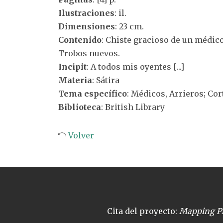
Ilustraciones
: il.
Dimensiones
: 23 cm.
Contenido
: Chiste gracioso de un médico
Trobos nuevos.
Incipit
: A todos mis oyentes [...]
Materia
: Sátira
Tema específico
: Médicos, Arrieros; Co
Biblioteca
: British Library
Volver
Cita del proyecto:
Mapping Pl