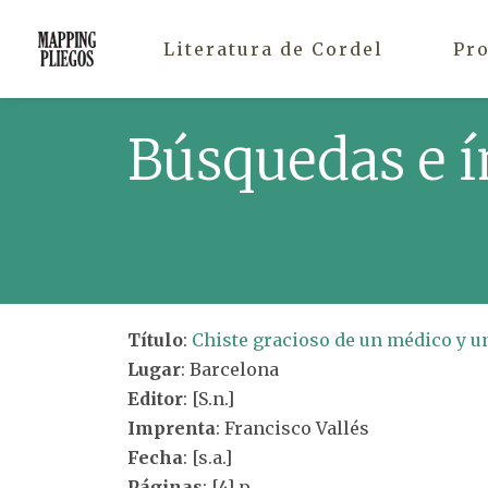
Literatura de Cordel
Pr
Búsquedas e í
Título
:
Chiste gracioso de un médico y un
Lugar
: Barcelona
Editor
: [S.n.]
Imprenta
: Francisco Vallés
Fecha
: [s.a.]
Páginas
: [4] p.